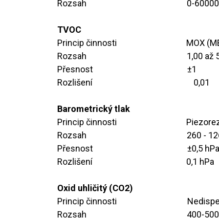
Rozsah ​ ​ ​ ​ ​ ​ ​ ​ ​​
​0-60000
TVOC
Princip činnosti ​ ​ ​ ​ ​ ​ ​
​MOX (M
Rozsah ​ ​ ​ ​ ​ ​ ​ ​ ​ ​
​1,00 až
Přesnost ​ ​ ​ ​ ​ ​ ​ ​
​​±1
Rozlišení ​ ​ ​ ​ ​ ​ ​ ​
​0,01
Barometrický tlak
Princip činnosti ​ ​ ​ ​ ​ ​​
​Piezore
Rozsah ​ ​ ​ ​ ​ ​ ​ ​ ​
​​260 - 
Přesnost ​ ​ ​ ​ ​ ​ ​ ​
​​±0,5 hP
Rozlišení ​ ​ ​ ​ ​ ​ ​ ​
​ ​
​0,1 hPa
Oxid uhličitý (CO2)
Princip činnosti ​ ​ ​
​Nedispe
Rozsah ​ ​ ​ ​ ​ ​ ​ ​ ​ ​
​400-50