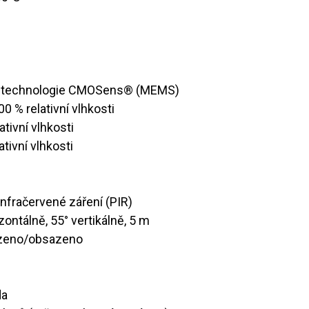
lní technologie CMOSens® (MEMS)
00 % relativní vlhkosti
elativní vlhkosti
lativní vlhkosti
í infračervené záření (PIR)
izontálně, 55° vertikálně, 5 m
azeno/obsazeno
da