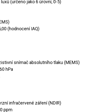
 luxů (určeno jako 6 úrovní, 0-5)
EMS)
 5,00 (hodnocení IAQ)
zistivní snímač absolutního tlaku (MEMS)
1260 hPa
a
rzní infračervené záření (NDIR)
00 ppm