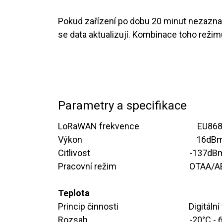
Pokud zařízení po dobu 20 minut nezazna
se data aktualizují. Kombinace toho režim
Parametry a specifikace
LoRaWAN frekvence ​ ​ ​ ​ ​ ​
EU86
Výkon ​ ​ ​ ​ ​ ​ ​ ​ ​​
​16dB
Citlivost ​ ​ ​ ​ ​ ​
​​​​-137
Pracovní režim ​ ​ ​ ​ ​ ​
​​OTAA/A
Teplota
Princip činnosti ​ ​ ​ ​ ​ ​​
​Digitá
Rozsah ​ ​ ​ ​ ​ ​ ​ ​
​​​-20°C -