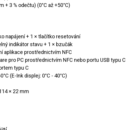
pm + 3 % odečtu) (0°C až +50°C)
ítko napájení + 1 × tlačítko resetování
telný indikátor stavu + 1 × bzučák
lní aplikace prostřednictvím NFC
ware pro PC prostřednictvím NFC nebo portu USB typu C
ortem typu C
60°C (E-Ink displej: 0°C - 40°C)
× 114 × 22 mm