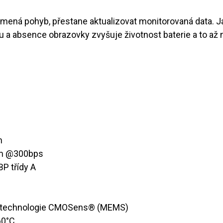
mená pohyb, přestane aktualizovat monitorovaná data. J
u a absence obrazovky zvyšuje životnost baterie a to až n
8
m
dBm @300bps
BP třídy A
lní technologie CMOSens® (MEMS)
 60°C