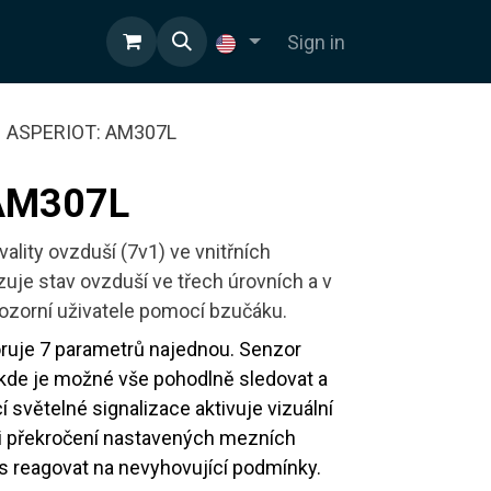
Sign in
ASPERIOT: AM307L
AM307L
ality ovzduší (7v1) ve vnitřních
zuje stav ovzduší ve třech úrovních a v
ozorní uživatele pomocí bzučáku.
ruje 7 parametrů najednou. Senzor
, kde je možné vše pohodlně sledovat a
 světelné signalizace aktivuje vizuální
ři překročení nastavených mezních
s reagovat na nevyhovující podmínky.