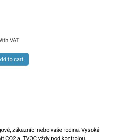
ith VAT
dd to cart
gové, zákazníci nebo vaše rodina. Vysoká
mít CO2 a TVOC vždy pod kontrolou.