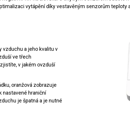
timalizaci vytápění díky vestavěným senzorům teploty a 
vzduchu a jeho kvalitu v
zduší ve třech
jistíte, v jakém ovzduší
řádku, oranžová zobrazuje
k nastavené hraniční
zduchu je špatná a je nutné