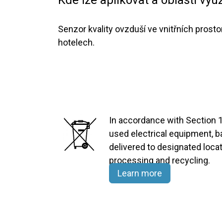
Kde lze aplikovat a oblasti využ
Senzor kvality ovzduší ve vnitřních prosto
hotelech.
In accordance with Section 1
used electrical equipment, 
delivered to designated locat
processing and recycling.​
Learn more