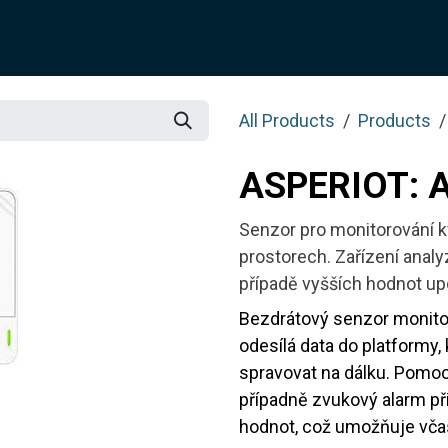
SOLUTION
SERVICES
JOTIX
Blog
SHOP
All Products
Products
ASPERIOT: 
Senzor pro monitorování kv
prostorech. Zařízení analy
případě vyšších hodnot up
Bezdrátový senzor monito
odesílá data do platformy
spravovat na dálku. Pomocí
případně zvukový alarm p
hodnot, což umožňuje vča