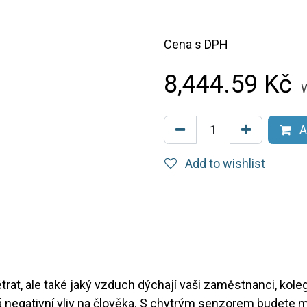
Cena s DPH
8,444.59
Kč
W
A
Add to wishlist
rat, ale také jaký vzduch dýchají vaši zaměstnanci, kole
 negativní vliv na člověka. S chytrým senzorem budete 