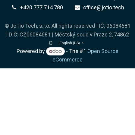
+420 777 714 780
office@jotio.tech
© JoTio Tech, s.r.o. All rights reserved | IČ: 06084681
| DIČ: CZ06084681 | Městský soud v Praze 2, 74862
C
English (US)
Powered by
- The #1
Open Source
eCommerce