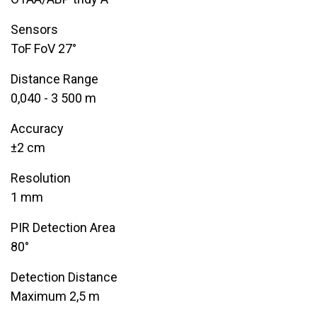
​Sensors
ToF FoV ​27°
Distance Range
0,040 - 3 500 m
Accuracy
±2 cm
Resolution
1 mm
PIR Detection Area
80°
Detection Distance
Maximum ​2,5 m