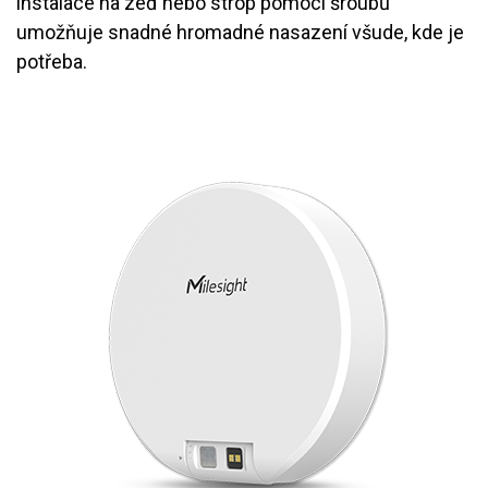
instalace na zeď nebo strop pomocí šroubů
umožňuje snadné hromadné nasazení všude, kde je
potřeba.