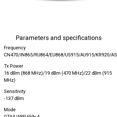
Parameters and specifications
Frequency
CN470/IN865/RU864/EU868/US915/AU915/KR920/A
​Tx Power
16 dBm (868 MHz)/19 dBm (470 MHz)/22 dBm (915
MHz)
Sensitivity
-137 dBm
Mode
OTAA/ABP třídy A