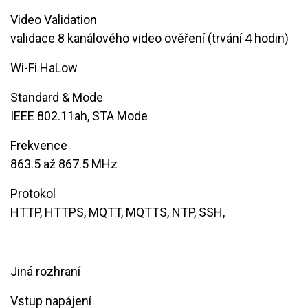
Video Validation
validace 8 kanálového video ověření (trvání 4 hodin)
Wi-Fi HaLow
Standard & Mode
IEEE 802.11ah, STA Mode
Frekvence
863.5 až 867.5 MHz
Protokol
HTTP, HTTPS, MQTT, MQTTS, NTP, SSH,
Jiná rozhraní
Vstup napájení